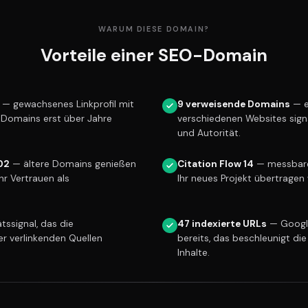
WARUM DIESE DOMAIN?
Vorteile einer SEO-Domain
— gewachsenes Linkprofil mit
9 verweisende Domains
— e
e Domains erst über Jahre
verschiedenen Websites sign
und Autorität.
02
— ältere Domains genießen
Citation Flow 14
— messbare 
r Vertrauen als
Ihr neues Projekt übertragen 
tssignal, das die
47 indexierte URLs
— Googl
er verlinkenden Quellen
bereits, das beschleunigt die
Inhalte.